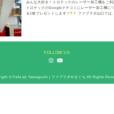
みんな大好き！トロテックのレーザー加工機をご利
トロテックのGoogleクチコミにレーザー加工機
を1枚プレゼントします
?
ファブラボ山口では、
FOLLOW US
right © FabLab Yamaguchi | ファブラボやまぐち All Rights Rese