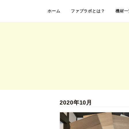
コ
ナ
ホーム
ファブラボとは？
機材一
ン
ビ
テ
ゲ
ン
ー
ツ
シ
へ
ョ
ス
ン
キ
に
ッ
移
プ
動
2020年10月