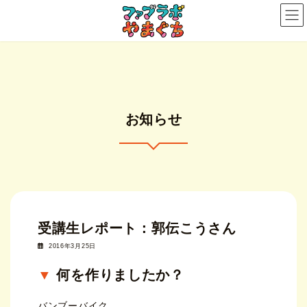
コ
ナ
ン
ビ
テ
ゲ
ン
ー
ツ
シ
へ
ョ
ス
ン
お知らせ
キ
に
ッ
移
プ
動
受講生レポート：郭伝こうさん
2016年3月25日
何を作りましたか？
バンブーバイク