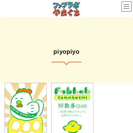
コ
ナ
ン
ビ
テ
ゲ
ン
ー
ツ
シ
へ
ョ
ス
ン
piyopiyo
キ
に
ッ
移
プ
動