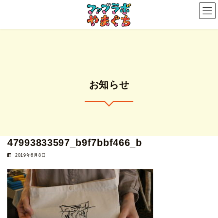
コ
ナ
ン
ビ
テ
ゲ
ン
ー
ツ
シ
へ
ョ
ス
ン
お知らせ
キ
に
ッ
移
プ
動
47993833597_b9f7bbf466_b
2019年6月8日