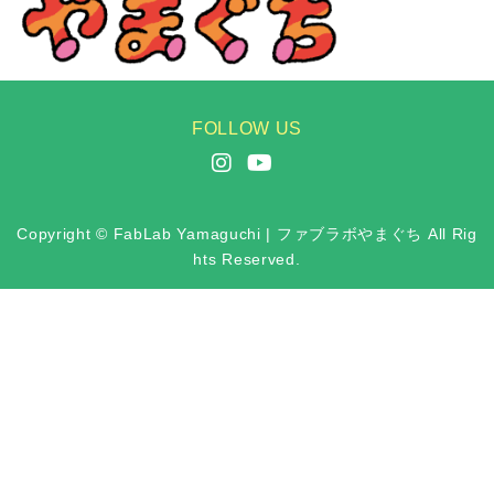
FOLLOW US
Copyright © FabLab Yamaguchi | ファブラボやまぐち All Rig
hts Reserved.