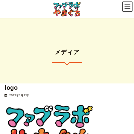
コ
ナ
ン
ビ
テ
ゲ
ン
ー
ツ
シ
へ
ョ
ス
ン
メディア
キ
に
ッ
移
プ
動
logo
2023年6月15日