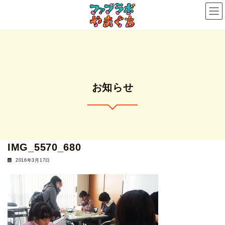
コ
ナ
ン
ビ
テ
ゲ
ン
ー
ツ
シ
へ
ョ
ス
ン
お知らせ
キ
に
ッ
移
プ
動
IMG_5570_680
2016年3月17日