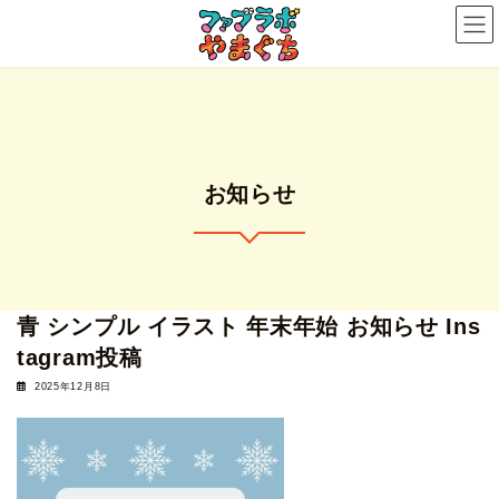
コ
ナ
ン
ビ
テ
ゲ
ン
ー
ツ
シ
へ
ョ
ス
ン
お知らせ
キ
に
ッ
移
プ
動
青 シンプル イラスト 年末年始 お知らせ Ins
tagram投稿
2025年12月8日