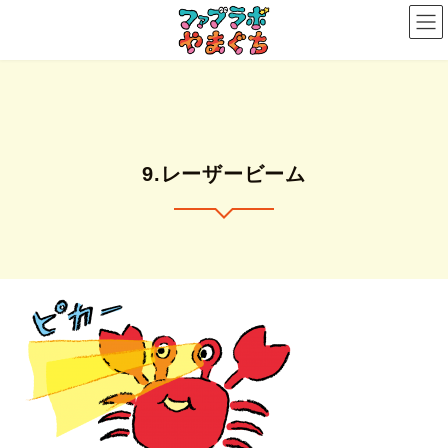
コ
ナ
ン
ビ
テ
ゲ
ン
ー
ツ
シ
へ
ョ
ス
ン
9.レーザービーム
キ
に
ッ
移
プ
動