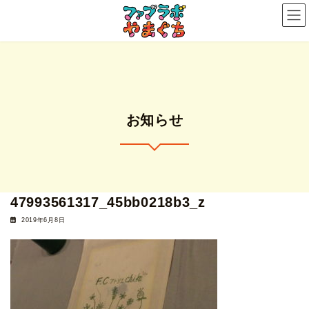
コ
ナ
ン
ビ
テ
ゲ
ン
ー
ツ
シ
へ
ョ
ス
ン
お知らせ
キ
に
ッ
移
プ
動
47993561317_45bb0218b3_z
2019年6月8日