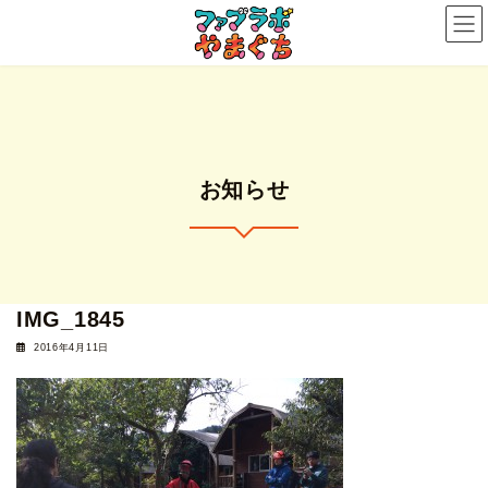
コ
ナ
ン
ビ
テ
ゲ
ン
ー
ツ
シ
へ
ョ
ス
ン
お知らせ
キ
に
ッ
移
プ
動
IMG_1845
2016年4月11日