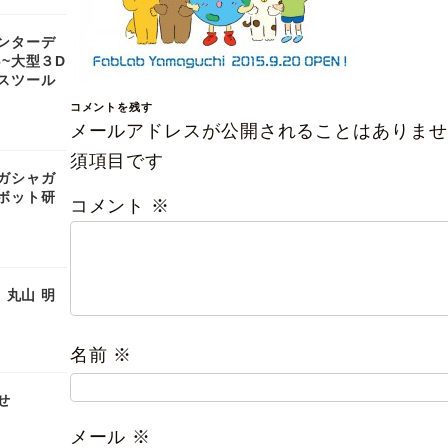
ンターデ
6~大型３D
スツール
コメントを残す
メールアドレスが公開されることはありませ
須項目です
ガシャガ
ボット研
コメント
※
1｜丸山 明
名前
※
せ
メール
※