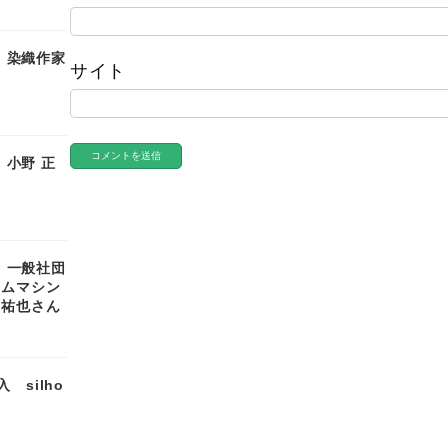
0｜染織作家
サイト
9｜小野 正
8｜一般社団
イムマシン
 祐也さん
 silho