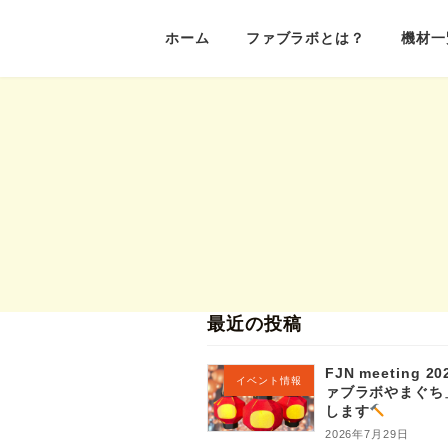
コ
ナ
ホーム
ファブラボとは？
機材一
ン
ビ
テ
ゲ
ン
ー
ツ
シ
へ
ョ
ス
ン
キ
に
ッ
移
プ
動
最近の投稿
FJN meeting 
イベント情報
ァブラボやまぐち
します
2026年7月29日