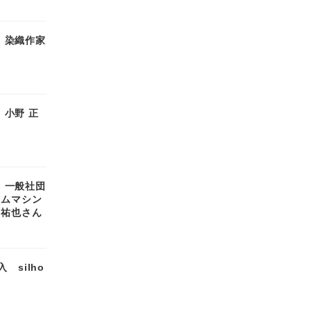
0｜染織作家
9｜小野 正
8｜一般社団
イムマシン
 祐也さん
 silho