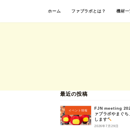
コ
ナ
ホーム
ファブラボとは？
機材一
ン
ビ
テ
ゲ
ン
ー
ツ
シ
へ
ョ
ス
ン
キ
に
ッ
移
プ
動
最近の投稿
FJN meeting 
イベント情報
ァブラボやまぐち
します
2026年7月29日