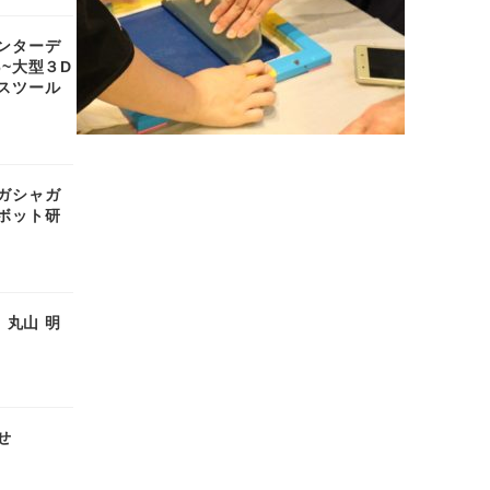
ンターデ
6~大型３D
スツール
ガシャガ
ボット研
1｜丸山 明
せ