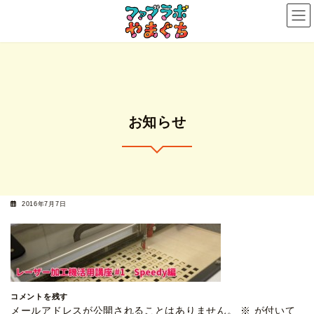
コ
ナ
ン
ビ
テ
ゲ
ン
ー
ツ
シ
へ
ョ
ス
ン
お知らせ
キ
に
ッ
移
プ
動
2016年7月7日
コメントを残す
メールアドレスが公開されることはありません。
※
が付いて