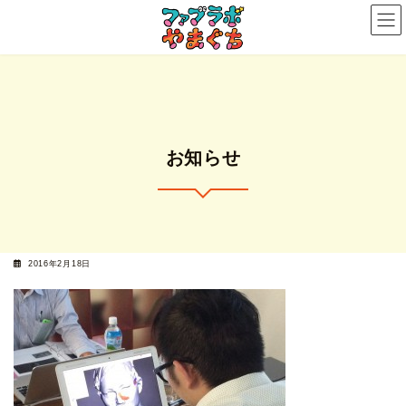
コ
ナ
ン
ビ
テ
ゲ
ン
ー
ツ
シ
へ
ョ
ス
ン
お知らせ
キ
に
ッ
移
プ
動
2016年2月18日