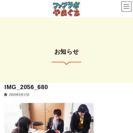
コ
ナ
ン
ビ
テ
ゲ
ン
ー
ツ
シ
へ
ョ
ス
ン
お知らせ
キ
に
ッ
移
プ
動
IMG_2056_680
2016年3月17日