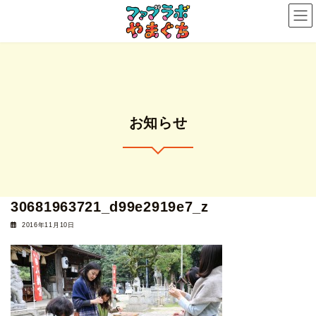
コ
ナ
ン
ビ
テ
ゲ
ン
ー
ツ
シ
へ
ョ
ス
ン
お知らせ
キ
に
ッ
移
プ
動
30681963721_d99e2919e7_z
2016年11月10日