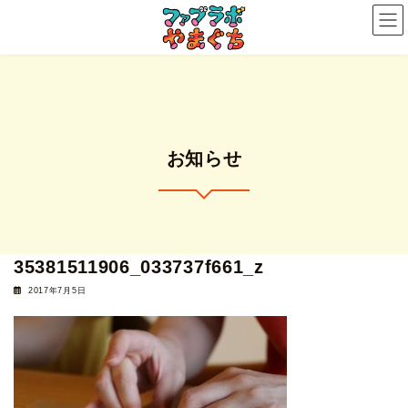
コ
ナ
ン
ビ
テ
ゲ
ン
ー
ツ
シ
へ
ョ
ス
ン
お知らせ
キ
に
ッ
移
プ
動
35381511906_033737f661_z
2017年7月5日