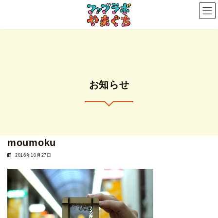
コ
ナ
ン
ビ
テ
ゲ
ン
ー
ツ
シ
へ
ョ
ス
ン
お知らせ
キ
に
ッ
移
プ
動
moumoku
2016年10月27日