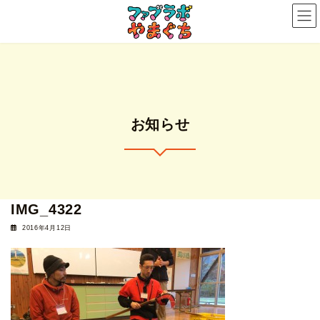
コ
ナ
ン
ビ
テ
ゲ
ン
ー
ツ
シ
へ
ョ
ス
ン
お知らせ
キ
に
ッ
移
プ
動
IMG_4322
2016年4月12日